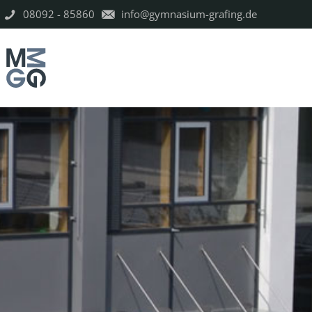
08092 - 85860
info@gymnasium-grafing.de