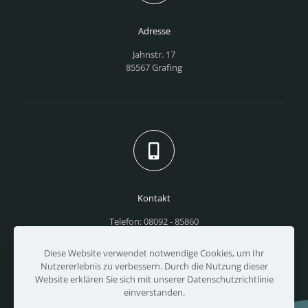
Adresse
Jahnstr. 17
85567 Grafing
Kontakt
Telefon: 08092 - 85860
Fax: 08092 - 858620
info@gymnasium-grafing.de
Diese Website verwendet notwendige Cookies, um Ihr
Nutzererlebnis zu verbessern. Durch die Nutzung dieser
Website erklären Sie sich mit unserer Datenschutzrichtlinie
einverstanden.