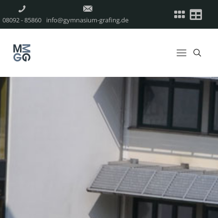
08092 - 85860
info@gymnasium-grafing.de